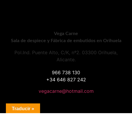
Vega Carne
Sala de despiece y Fábrica de embutidos en Orihuela
Pol.Ind. Puente Alto, C/K, nº2. 03300 Orihuela,
Alicante.
966 738 130
+34 646 827 242
vegacarne@hotmail.com
Traducir »
Horario comercial