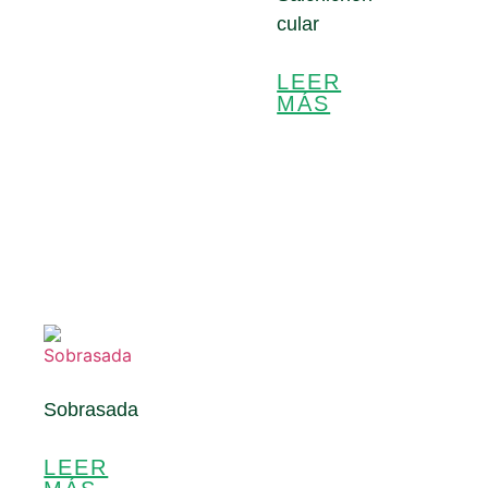
cular
LEER
MÁS
Sobrasada
LEER