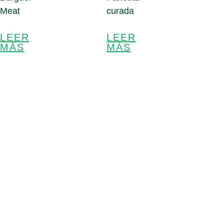
Meat
curada
LEER
LEER
MÁS
MÁS