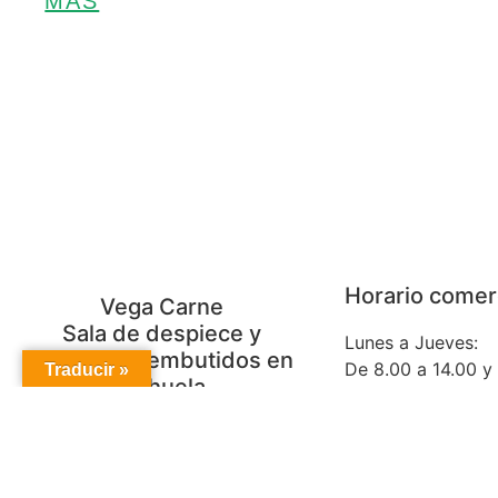
MÁS
Horario comer
Vega Carne
Sala de despiece y
Lunes a Jueves:
Fábrica de embutidos en
De 8.00 a 14.00 y
Traducir »
Orihuela
19.00.
Pol.Ind. Puente Alto, C/K, nº2.
Viernes: De 8:00 
03300 Orihuela, Alicante.
16:00 a 20:00