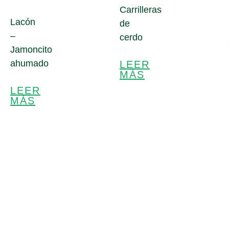
Carrilleras
Lacón
de
–
cerdo
Jamoncito
ahumado
LEER
MÁS
LEER
MÁS