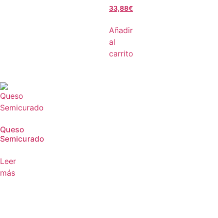
33,88
€
Añadir
al
carrito
Queso
Semicurado
Leer
más