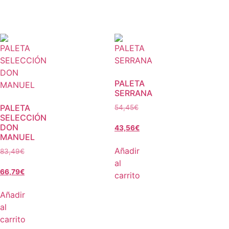
PALETA
SERRANA
PALETA
54,45
€
SELECCIÓN
DON
43,56
€
MANUEL
Añadir
83,49
€
al
66,79
€
carrito
Añadir
al
carrito