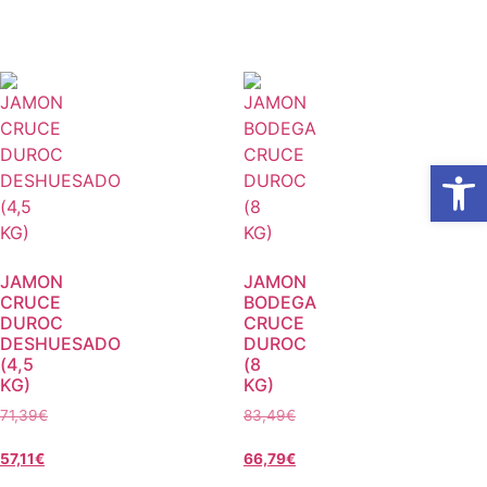
Abrir
JAMON
JAMON
CRUCE
BODEGA
DUROC
CRUCE
DESHUESADO
DUROC
(4,5
(8
KG)
KG)
71,39
€
83,49
€
57,11
€
66,79
€