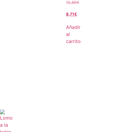
10,89
€
8,71
€
Añadir
al
carrito