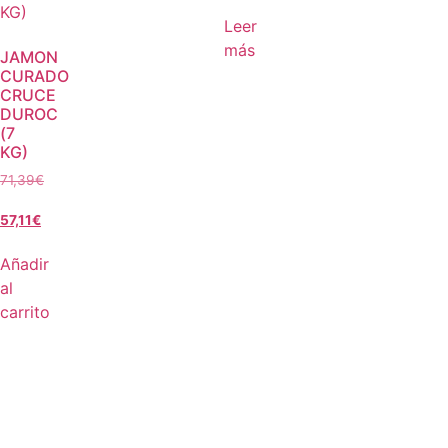
Leer
más
JAMON
CURADO
CRUCE
DUROC
(7
KG)
71,39
€
57,11
€
Añadir
al
carrito