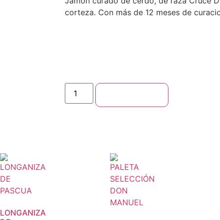
Jamon curado de cerdo, de raza Cruce Du
corteza. Con más de 12 meses de curacio
Añadir al carrito
LONGANIZA