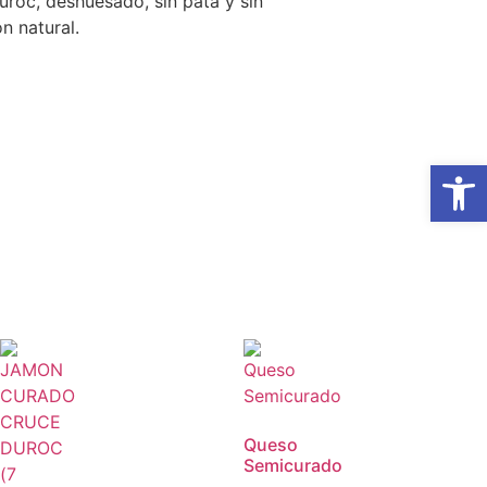
roc, deshuesado, sin pata y sin
n natural.
Abrir
Queso
Semicurado