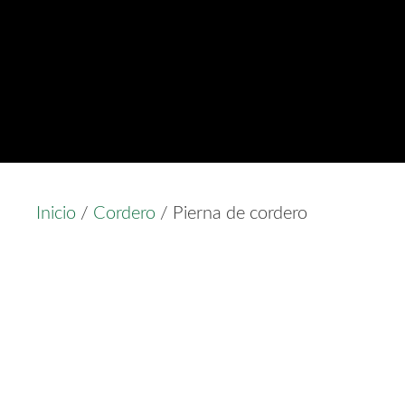
Inicio
/
Cordero
/ Pierna de cordero