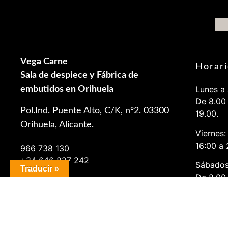
Vega Carne
Horari
Sala de despiece y Fábrica de
Lunes a 
embutidos en Orihuela
De 8.00 
Pol.Ind. Puente Alto, C/K, nº2. 03300
19.00.
Orihuela, Alicante.
Viernes:
16:00 a 
966 738 130
+34 646 827 242
Sábados
Traducir »
De 8.00 
vegacarne@hotmail.com
© 2026 VegaCarne. All Rights Reserved.